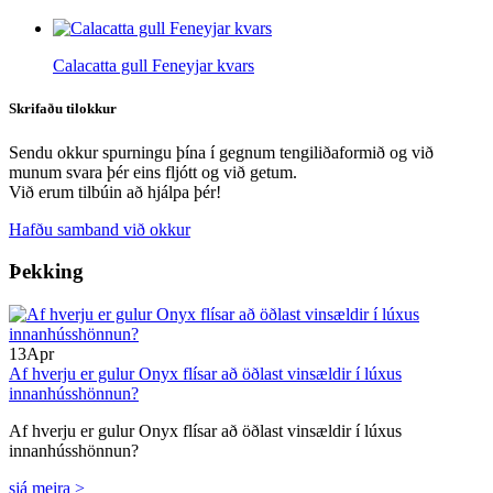
Calacatta gull Feneyjar kvars
Skrifaðu til
okkur
Sendu okkur spurningu þína í gegnum tengiliðaformið og við
munum svara þér eins fljótt og við getum.
Við erum tilbúin að hjálpa þér!
Hafðu samband við okkur
Þekking
13
Apr
Af hverju er gulur Onyx flísar að öðlast vinsældir í lúxus
innanhússhönnun?
Af hverju er gulur Onyx flísar að öðlast vinsældir í lúxus
innanhússhönnun?
sjá meira >