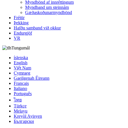
Myndbönd af innréttingum
Myndband um steinnám
Gæðaskoðunarmyndbönd
Fréttir
Þekking
Hafðu samband við okkur
Endurgjöf
VR
Tungumál
íslenska
English
Việt Nam
Cymraeg
Gaeilgenah Éireann
Français
Italiano
Português
ไทย
Türkçe
Melayu
Kreyòl Ayisyen
Български