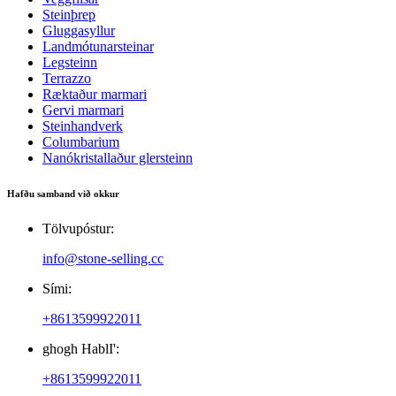
Steinþrep
Gluggasyllur
Landmótunarsteinar
Legsteinn
Terrazzo
Ræktaður marmari
Gervi marmari
Steinhandverk
Columbarium
Nanókristallaður glersteinn
Hafðu samband við okkur
Tölvupóstur:
info@stone-selling.cc
Sími:
+8613599922011
ghogh HablI':
+8613599922011