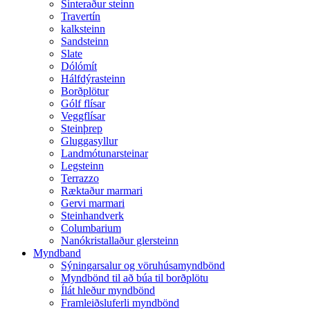
Sinteraður steinn
Travertín
kalksteinn
Sandsteinn
Slate
Dólómít
Hálfdýrasteinn
Borðplötur
Gólf flísar
Veggflísar
Steinþrep
Gluggasyllur
Landmótunarsteinar
Legsteinn
Terrazzo
Ræktaður marmari
Gervi marmari
Steinhandverk
Columbarium
Nanókristallaður glersteinn
Myndband
Sýningarsalur og vöruhúsamyndbönd
Myndbönd til að búa til borðplötu
Ílát hleður myndbönd
Framleiðsluferli myndbönd