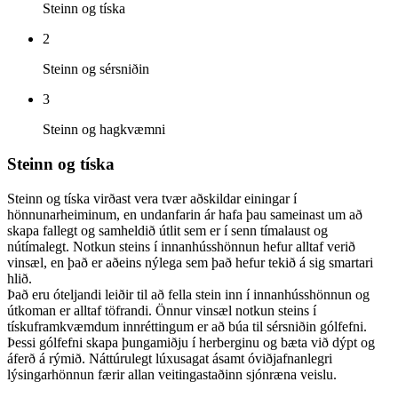
Steinn og tíska
2
Steinn og sérsniðin
3
Steinn og hagkvæmni
Steinn og tíska
Steinn og tíska virðast vera tvær aðskildar einingar í
hönnunarheiminum, en undanfarin ár hafa þau sameinast um að
skapa fallegt og samheldið útlit sem er í senn tímalaust og
nútímalegt. Notkun steins í innanhússhönnun hefur alltaf verið
vinsæl, en það er aðeins nýlega sem það hefur tekið á sig smartari
hlið.
Það eru óteljandi leiðir til að fella stein inn í innanhússhönnun og
útkoman er alltaf töfrandi. Önnur vinsæl notkun steins í
tískuframkvæmdum innréttingum er að búa til sérsniðin gólfefni.
Þessi gólfefni skapa þungamiðju í herberginu og bæta við dýpt og
áferð á rýmið. Náttúrulegt lúxusagat ásamt óviðjafnanlegri
lýsingarhönnun færir allan veitingastaðinn sjónræna veislu.