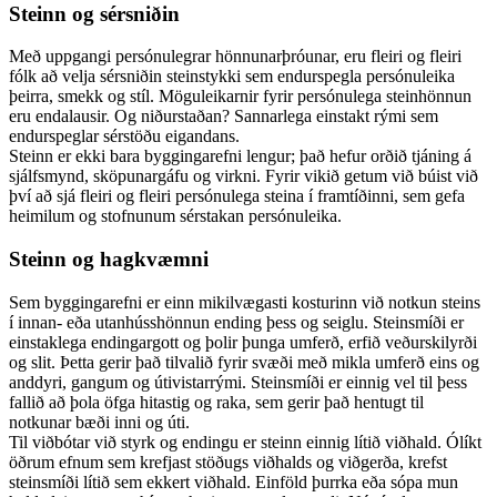
Steinn og sérsniðin
Með uppgangi persónulegrar hönnunarþróunar, eru fleiri og fleiri
fólk að velja sérsniðin steinstykki sem endurspegla persónuleika
þeirra, smekk og stíl. Möguleikarnir fyrir persónulega steinhönnun
eru endalausir. Og niðurstaðan? Sannarlega einstakt rými sem
endurspeglar sérstöðu eigandans.
Steinn er ekki bara byggingarefni lengur; það hefur orðið tjáning á
sjálfsmynd, sköpunargáfu og virkni. Fyrir vikið getum við búist við
því að sjá fleiri og fleiri persónulega steina í framtíðinni, sem gefa
heimilum og stofnunum sérstakan persónuleika.
Steinn og hagkvæmni
Sem byggingarefni er einn mikilvægasti kosturinn við notkun steins
í innan- eða utanhússhönnun ending þess og seiglu. Steinsmíði er
einstaklega endingargott og þolir þunga umferð, erfið veðurskilyrði
og slit. Þetta gerir það tilvalið fyrir svæði með mikla umferð eins og
anddyri, gangum og útivistarrými. Steinsmíði er einnig vel til þess
fallið að þola öfga hitastig og raka, sem gerir það hentugt til
notkunar bæði inni og úti.
Til viðbótar við styrk og endingu er steinn einnig lítið viðhald. Ólíkt
öðrum efnum sem krefjast stöðugs viðhalds og viðgerða, krefst
steinsmíði lítið sem ekkert viðhald. Einföld þurrka eða sópa mun