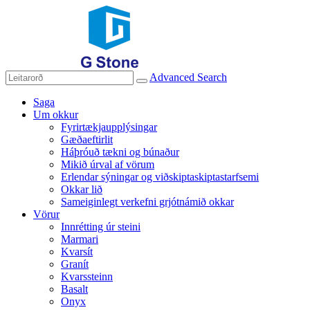
Advanced Search
Saga
Um okkur
Fyrirtækjaupplýsingar
Gæðaeftirlit
Háþróuð tækni og búnaður
Mikið úrval af vörum
Erlendar sýningar og viðskiptaskiptastarfsemi
Okkar lið
Sameiginlegt verkefni grjótnámið okkar
Vörur
Innrétting úr steini
Marmari
Kvarsít
Granít
Kvarssteinn
Basalt
Onyx