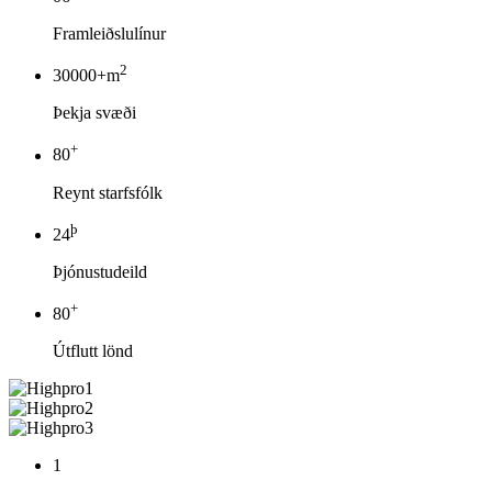
Framleiðslulínur
2
30000+m
Þekja svæði
+
80
Reynt starfsfólk
þ
24
Þjónustudeild
+
80
Útflutt lönd
1