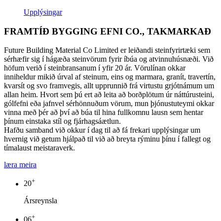
Upplýsingar
FRAMTÍÐ BYGGING EFNI CO., TAKMARKAÐ
Future Building Material Co Limited er leiðandi steinfyrirtæki sem
sérhæfir sig í hágæða steinvörum fyrir íbúa og atvinnuhúsnæði. Við
höfum verið í steinbransanum í yfir 20 ár. Vörulínan okkar
inniheldur mikið úrval af steinum, eins og marmara, granít, travertín,
kvarsít og svo framvegis, allt upprunnið frá virtustu grjótnámum um
allan heim. Hvort sem þú ert að leita að borðplötum úr náttúrusteini,
gólfefni eða jafnvel sérhönnuðum vörum, mun þjónustuteymi okkar
vinna með þér að því að búa til hina fullkomnu lausn sem hentar
þínum einstaka stíl og fjárhagsáætlun.
Hafðu samband við okkur í dag til að fá frekari upplýsingar um
hvernig við getum hjálpað til við að breyta rýminu þínu í fallegt og
tímalaust meistaraverk.
læra meira
+
20
Ársreynsla
+
06