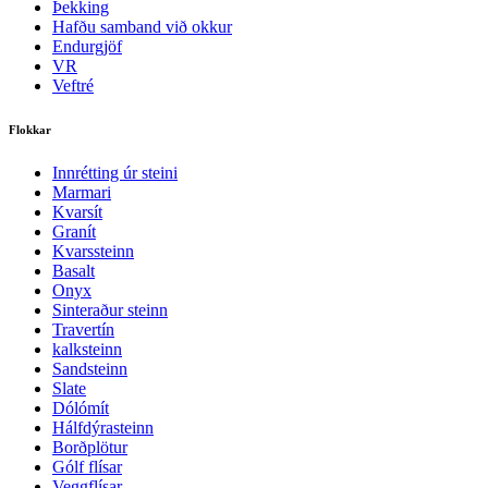
Þekking
Hafðu samband við okkur
Endurgjöf
VR
Veftré
Flokkar
Innrétting úr steini
Marmari
Kvarsít
Granít
Kvarssteinn
Basalt
Onyx
Sinteraður steinn
Travertín
kalksteinn
Sandsteinn
Slate
Dólómít
Hálfdýrasteinn
Borðplötur
Gólf flísar
Veggflísar