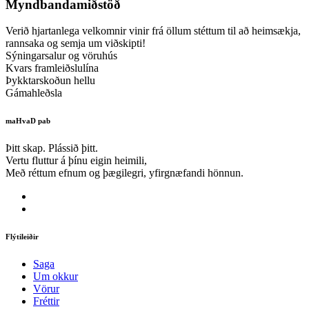
Myndbandamiðstöð
Verið hjartanlega velkomnir vinir frá öllum stéttum til að heimsækja,
rannsaka og semja um viðskipti!
Sýningarsalur og vöruhús
Kvars framleiðslulína
Þykktarskoðun hellu
Gámahleðsla
maHvaD pab
Þitt skap. Plássið þitt.
Vertu fluttur á þínu eigin heimili,
Með réttum efnum og þægilegri, yfirgnæfandi hönnun.
Flýtileiðir
Saga
Um okkur
Vörur
Fréttir