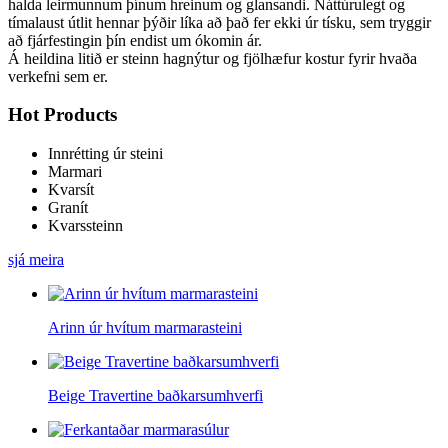
halda leirmunnum þínum hreinum og glansandi. Náttúrulegt og
tímalaust útlit hennar þýðir líka að það fer ekki úr tísku, sem tryggir
að fjárfestingin þín endist um ókomin ár.
Á heildina litið er steinn hagnýtur og fjölhæfur kostur fyrir hvaða
verkefni sem er.
Hot Products
Innrétting úr steini
Marmari
Kvarsít
Granít
Kvarssteinn
sjá meira
Arinn úr hvítum marmarasteini
Beige Travertine baðkarsumhverfi