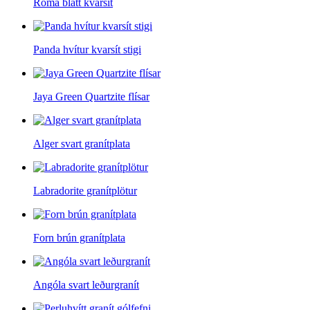
Roma blátt kvarsít
Panda hvítur kvarsít stigi
Jaya Green Quartzite flísar
Alger svart granítplata
Labradorite granítplötur
Forn brún granítplata
Angóla svart leðurgranít