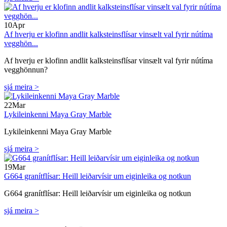
10
Apr
Af hverju er klofinn andlit kalksteinsflísar vinsælt val fyrir nútíma
vegghön...
Af hverju er klofinn andlit kalksteinsflísar vinsælt val fyrir nútíma
vegghönnun?
sjá meira >
22
Mar
Lykileinkenni Maya Gray Marble
Lykileinkenni Maya Gray Marble
sjá meira >
19
Mar
G664 granítflísar: Heill leiðarvísir um eiginleika og notkun
G664 granítflísar: Heill leiðarvísir um eiginleika og notkun
sjá meira >